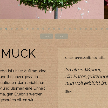
prev
next
HMUCK
Unser jahreszeitliches Haiku:
Im alten Weiher,
bei ist unser Auftrag, eine
die Entengrützenbl
 und ihn unvergesslich
nun voll erblüht ist.
mationen, damit nicht nur
er und Blumen eine Einheit
Shiki
maligen Erlebnis werden.
sgespräch bitten wir