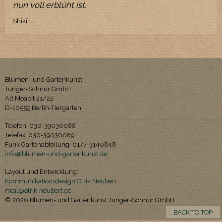
nun voll erblüht ist.
Shiki
Blumen- und Gartenkunst
Tunger-Schnur GmbH
Alt Moabit 21/22
D-10559 Berlin-Tiergarten
Telefon: 030-39030088
Telefax: 030-39030089
Funk Gartenabteilung: 0177-3140848
info@blumen-und-gartenkunst.de
Layout und Entwicklung:
Kommunikationsdesign Olrik Neubert
mail@olrik-neubert.de
© 2026 Blumen- und Gartenkunst Tunger-Schnur GmbH
BACK TO TOP